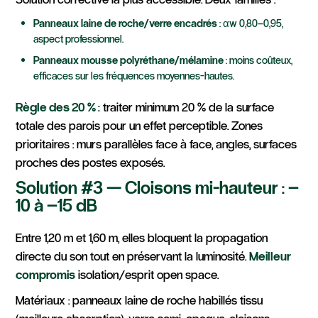
Panneaux laine de roche/verre encadrés
: αw 0,80–0,95,
aspect professionnel.
Panneaux mousse polyréthane/mélamine
: moins coûteux,
efficaces sur les fréquences moyennes-hautes.
Règle des 20 % :
traiter minimum 20 % de la surface
totale des parois pour un effet perceptible. Zones
prioritaires : murs parallèles face à face, angles, surfaces
proches des postes exposés.
Solution #3 — Cloisons mi-hauteur : –
10 à –15 dB
Entre 1,20 m et 1,60 m, elles bloquent la propagation
directe du son tout en préservant la luminosité.
Meilleur
compromis
isolation/esprit open space.
Matériaux : panneaux laine de roche habillés tissu
(meilleure absorption), verre semi-opaque, cloisons