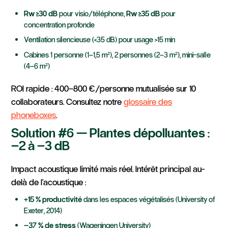
Rw ≥30 dB
pour visio/téléphone,
Rw ≥35 dB
pour
concentration profonde
Ventilation silencieuse (<35 dB) pour usage >15 min
Cabines 1 personne (1–1,5 m²), 2 personnes (2–3 m²), mini-salle
(4–6 m²)
ROI rapide : 400–800 €/personne mutualisée sur 10
collaborateurs. Consultez notre
glossaire des
phoneboxes
.
Solution #6 — Plantes dépolluantes :
–2 à –3 dB
Impact acoustique limité mais réel. Intérêt principal au-
delà de l'acoustique :
+15 % productivité
dans les espaces végétalisés (University of
Exeter, 2014)
–37 % de stress
(Wageningen University)