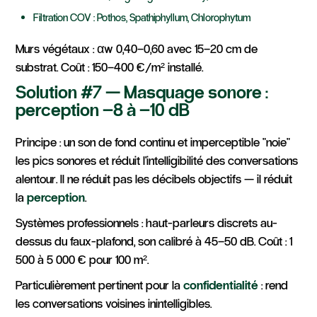
Filtration COV : Pothos, Spathiphyllum, Chlorophytum
Murs végétaux : αw 0,40–0,60 avec 15–20 cm de
substrat. Coût : 150–400 €/m² installé.
Solution #7 — Masquage sonore :
perception –8 à –10 dB
Principe : un son de fond continu et imperceptible "noie"
les pics sonores et réduit l'intelligibilité des conversations
alentour. Il ne réduit pas les décibels objectifs — il réduit
la
perception
.
Systèmes professionnels : haut-parleurs discrets au-
dessus du faux-plafond, son calibré à 45–50 dB. Coût : 1
500 à 5 000 € pour 100 m².
Particulièrement pertinent pour la
confidentialité
: rend
les conversations voisines inintelligibles.