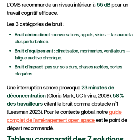
L'OMS recommande un niveau inférieur à
55 dB
pour un
travail cognitif efficace.
Les 3 catégories de bruit :
Bruit aérien direct
: conversations, appels, visios — la source la
plus perturbatrice.
Bruit d'équipement
: climatisation, imprimantes, ventilateurs —
fatigue auditive chronique.
Bruit d'impact
: pas sur sols durs, chaises raclées, portes
claquées.
Une interruption sonore provoque
23 minutes de
déconcentration
(Gloria Mark, UC Irvine, 2008).
58 %
des travailleurs
citent le bruit comme obstacle n°1
(Leesman 2023). Pour le contexte global, notre
guide
complet de l'aménagement open space
est le point de
départ recommandé.
Tableau comparatif des 7 solutions