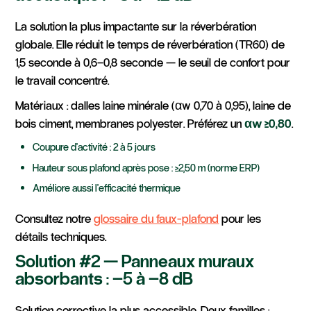
La solution la plus impactante sur la réverbération
globale. Elle réduit le temps de réverbération (TR60) de
1,5 seconde à 0,6–0,8 seconde — le seuil de confort pour
le travail concentré.
Matériaux : dalles laine minérale (αw 0,70 à 0,95), laine de
bois ciment, membranes polyester. Préférez un
αw ≥0,80
.
Coupure d'activité : 2 à 5 jours
Hauteur sous plafond après pose : ≥2,50 m (norme ERP)
Améliore aussi l'efficacité thermique
Consultez notre
glossaire du faux-plafond
pour les
détails techniques.
Solution #2 — Panneaux muraux
absorbants : –5 à –8 dB
Solution corrective la plus accessible. Deux familles :