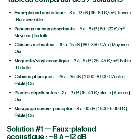
Faux-plafond acoustique
: –8 à –12 dB | 45–80 €/m² | Travaux
| Non réversible
Panneaux muraux absorbants
: –5 à –8 dB | 60–120 €/m² |
Moyenne | Partielle
Cloisons mi-hauteur
: –10 à –15 dB | 180–350 €/ml | Moyenne |
Oui
Moquette/vinyl acoustique
: –3 à –5 dB | 25–45 €/m² | Faible
| Partielle
Cabines phoniques
: –25 à –35 dB | 4 000–8 000 €/unité |
Faible | Oui
Plantes dépolluantes
: –2 à –3 dB | 15–40 €/plante | Aucune |
Oui
Masquage sonore
: perception –8 à –10 dB | 1 500–5 000 € |
Faible | Oui
Solution #1 — Faux-plafond
acoustique : –8 à –12 dB