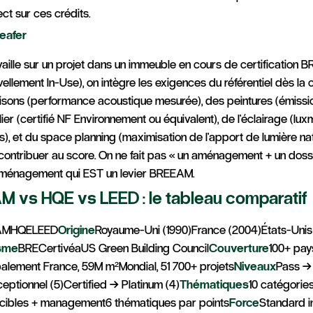
ct sur ces crédits.
eafer
aille sur un projet dans un immeuble en cours de certification 
vellement In-Use), on intègre les exigences du référentiel dès la 
isons (performance acoustique mesurée), des peintures (émissi
ier (certifié NF Environnement ou équivalent), de l'éclairage (lux
s), et du space planning (maximisation de l'apport de lumière nat
contribuer au score. On ne fait pas « un aménagement + un dos
 aménagement qui EST un levier BREEAM.
M vs HQE vs LEED : le tableau comparatif
EAMHQELEED
Origine
Royaume-Uni (1990)France (2004)États-Unis
sme
BRECertivéaUS Green Building Council
Couverture
100+ pay
palement France, 59M m²Mondial, 51 700+ projets
Niveaux
Pass →
eptionnel (5)Certified → Platinum (4)
Thématiques
10 catégorie
cibles + management6 thématiques par points
Force
Standard in