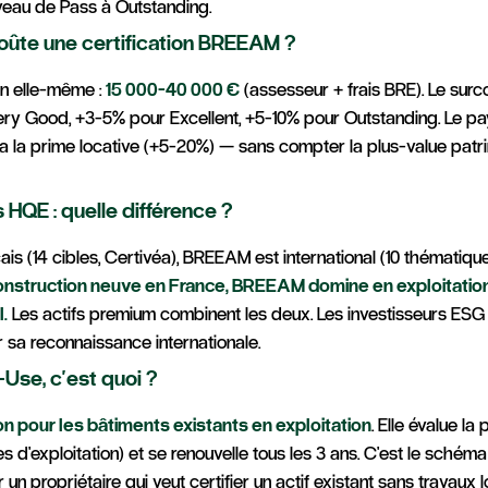
iveau de Pass à Outstanding.
ûte une certification BREEAM ?
ion elle-même :
15 000-40 000 €
(assesseur + frais BRE). Le surco
ery Good, +3-5% pour Excellent, +5-10% pour Outstanding. Le p
a la prime locative (+5-20%) — sans compter la plus-value patri
HQE : quelle différence ?
ais (14 cibles, Certivéa), BREEAM est international (10 thématiqu
nstruction neuve en France, BREEAM domine en exploitation
l.
Les actifs premium combinent les deux. Les investisseurs ESG 
sa reconnaissance internationale.
Use, c'est quoi ?
ion pour les bâtiments existants en exploitation
. Elle évalue l
s d'exploitation) et se renouvelle tous les 3 ans. C'est le schéma
 un propriétaire qui veut certifier un actif existant sans travaux l