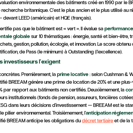
'évaluation environnementale des bâtiments créé en 1990 par le B
echerche britannique. C'est le plus ancien et le plus utilisé au n
 — devant LEED (américain) et HQE (français).
tifie pas que le bâtiment est « vert ». Il évalue sa
performanc
ntale globale
sur 10 thématiques : énergie, santé et bien-être, t
hets, gestion, pollution, écologie, et innovation. Le score obten
ification, de Pass (le minimum) à Outstanding (l'excellence).
s investisseurs l'exigent
 concrètes. Premièrement, la
prime locative
: selon Cushman & Wa
tifié BREEAM génère une prime de location de 20% et une plus-
% par rapport aux bâtiments non certifiés. Deuxièmement, la
co
seurs institutionnels (fonds de pension, assureurs, foncières cotée
ESG dans leurs décisions d'investissement — BREEAM est le st
e pilier environnemental. Troisièmement, l'
anticipation réglemen
ifié BREEAM anticipe les obligations du
décret tertiaire
et de la 