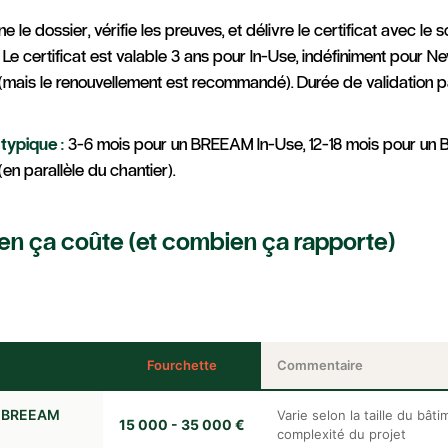
 le dossier, vérifie les preuves, et délivre le certificat avec le s
. Le certificat est valable 3 ans pour In-Use, indéfiniment pour N
(mais le renouvellement est recommandé). Durée de validation pa
typique :
3-6 mois pour un BREEAM In-Use, 12-18 mois pour u
en parallèle du chantier).
en ça coûte (et combien ça rapporte)
Fourchette
Commentaire
s BREEAM
Varie selon la taille du bâti
15 000 - 35 000 €
complexité du projet