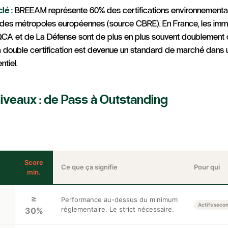
clé :
BREEAM représente 60% des certifications environnemental
ndes métropoles européennes (source CBRE). En France, les im
CA et de La Défense sont de plus en plus souvent doublement c
 double certification est devenue un standard de marché dans 
ntiel.
niveaux : de Pass à Outstanding
Score
Ce que ça signifie
Pour qui
min.
≥
Performance au-dessus du minimum
Actifs seco
réglementaire. Le strict nécessaire.
30%