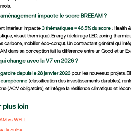
 mois.
'aménagement impacte le score BREEAM ?
t intérieur impacte
3 thématiques = 46,5% du score
: Health 
stique, visuel, thermique), Energy (éclairage LED, zoning thermiqu
s carbone, mobilier éco-conçu). Un contractant général qui intè
AM dans sa conception fait la différence entre un Good et un Exc
qui change avec la V7 en 2026 ?
igatoire depuis le 28 janvier 2026
pour les nouveaux projets. Ell
 européenne
(classification des investissements durables), renf
ne (ACV obligatoire), et intègre la résilience climatique et l'éco
r plus loin
EAM vs WELL
e : le guide