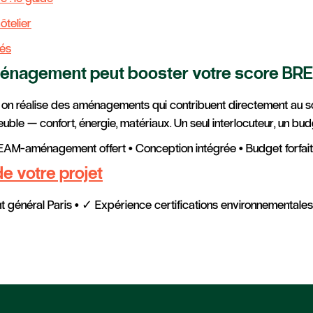
ôtelier
és
ménagement peut booster votre score B
t on réalise des aménagements qui contribuent directement au
uble — confort, énergie, matériaux. Un seul interlocuteur, un bud
EAM-aménagement offert • Conception intégrée • Budget forfait
e votre projet
 général Paris • ✓ Expérience certifications environnementales