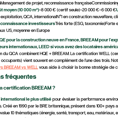
ESGManagement de projet, reconnaissance françaiseCommissioning
t moyen (10 000 m²)
~8 000 € (certif seule)~20 000 €~6 000 €
 exploitation, QCA, internationalN°1 en construction neuveRare, cl
connaissance investisseurs
Très forte (ESG, taxonomie)Forte 
aux US, moyenne en Europe
QE pour la construction neuve en France, BREEAM pour l'expl
eurs internationaux, LEED si vous avez des locataires américa
um du QCA combinent HQE + BREEAM. La certification WELL (cent
 occupants) vient souvent en complément de l'une des trois. No
 vs BREEAM vs WELL
vous aide à choisir la bonne stratégie de ce
s fréquentes
la certification BREEAM ?
 international le plus utilisé
pour évaluer la performance envir
. Créé en 1990 par le BRE britannique, présent dans 100+ pays a
 évalue 10 thématiques (énergie, santé, transport, eau, matériaux, et