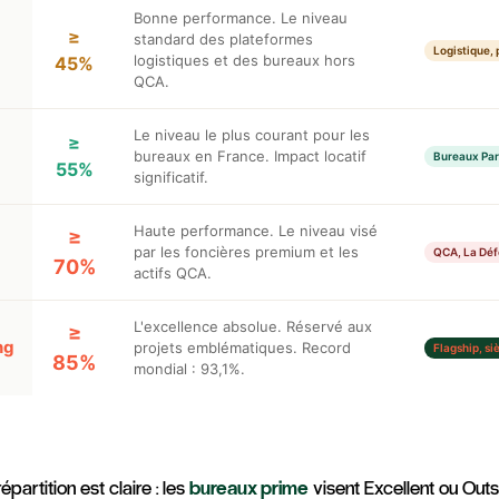
Bonne performance. Le niveau
≥
standard des plateformes
Logistique, 
logistiques et des bureaux hors
45%
QCA.
Le niveau le plus courant pour les
≥
bureaux en France. Impact locatif
Bureaux Par
55%
significatif.
Haute performance. Le niveau visé
≥
par les foncières premium et les
QCA, La Déf
70%
actifs QCA.
L'excellence absolue. Réservé aux
≥
ng
projets emblématiques. Record
Flagship, si
85%
mondial : 93,1%.
épartition est claire : les
bureaux prime
visent Excellent ou Out