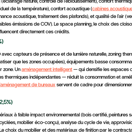
 (éclairage naturel, contrôle de l'éblouissement), confort thermiq
iduel de la température), confort acoustique (
cabines acoustiqu
nce acoustique, traitement des plafonds), et qualité de l'air (ven
aibles émissions de COV). Le space planning, le choix des cloiso
nfluencent directement ces crédits.
%)
 avec capteurs de présence et de lumière naturelle, zoning the
matiser que les zones occupées), équipements basse consommat
r zone. Un
aménagement intelligent
— qui densifie les espaces 
s thermiques indépendantes — réduit la consommation et amélio
'aménagement de bureaux
servent de cadre pour dimensionne
12,5%)
riaux à faible impact environnemental (bois certifié, peintures 
yclées, mobilier éco-conçu), analyse du cycle de vie, approvis
Le choix du mobilier et des matériaux de finition par le contract