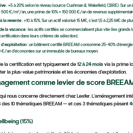
ive
: +5 à 20% selon le niveau (source Cushman & Wakefield, CBRE). Sur un
 500 €/m²/an, une prime de 10% = 150 000 €/an de revenus supplémentair
à la revente
: +10 à 15%. Sur un actif valorisé 15 M€, c'est 1,5 à 2,25 M€ de pl
de la vacance
: les actifs certifiés se commercialisent plus vite (les grands 
 certification dans leurs critères de sélection).
d'exploitation
: un bâtiment certifié BREEAM consomme 25-40% d'énergie e
 €/an d'économies sur un immeuble de bureaux moyen.
 la certification est typiquement de
12 à 24 mois
via la prime l
r la plus-value patrimoniale et les économies d'exploitation.
énagement comme levier de score BREEA
t qui nous concerne directement chez Leafer. L'aménagement int
3 des 10 thématiques BREEAM — et ces 3 thématiques pèsent
4
llbeing (15%)