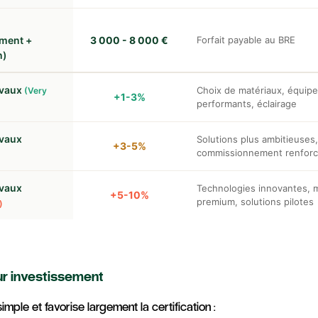
ement +
3 000 - 8 000 €
Forfait payable au BRE
n)
avaux
Choix de matériaux, équip
(Very
+1-3%
performants, éclairage
avaux
Solutions plus ambitieuses,
+3-5%
commissionnement renfor
avaux
Technologies innovantes, 
+5-10%
premium, solutions pilotes
)
ur investissement
simple et favorise largement la certification :