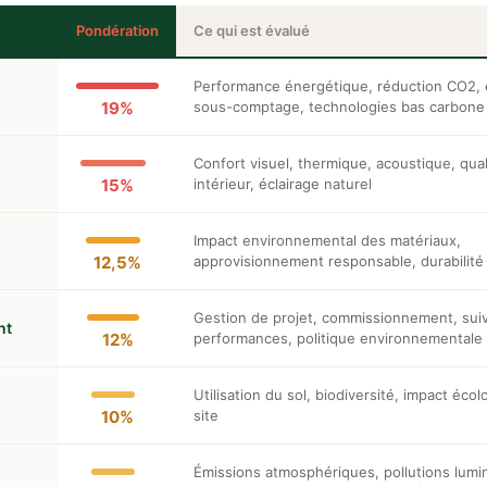
Pondération
Ce qui est évalué
Performance énergétique, réduction CO2, é
19%
sous-comptage, technologies bas carbone
Confort visuel, thermique, acoustique, quali
15%
intérieur, éclairage naturel
Impact environnemental des matériaux,
12,5%
approvisionnement responsable, durabilité
Gestion de projet, commissionnement, suiv
nt
12%
performances, politique environnementale
Utilisation du sol, biodiversité, impact éco
10%
site
Émissions atmosphériques, pollutions lumi