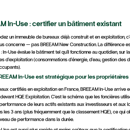
 In-Use : certifier un bâtiment existant
dez un immeuble de bureaux déjà construit et en exploitation, c
us concerne — pas BREEAM New Construction. La différence es
 In-Use évalue le bâtiment tel qu'il fonctionne au quotidien, sur 
es d'exploitation (consommations d'énergie, d'eau, gestion des 
ccupants).
REEAM In-Use est stratégique pour les propriétaires
eaux certifiés en exploitation en France, BREEAM In-Use arrive e
, devant HQE Exploitation. C'est le schéma que les foncières utili
erformance de leurs actifs existants aux investisseurs et aux loc
us les 3 ans (plus fréquemment que le classement HQE), ce qui o
niveau de performance dans la durée.
-Use est aussi plus rapide et moins coûteux que la certification 