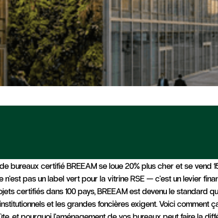
Aménagement & Matériaux
Certification
BREEAM : le
standard des
de bureaux certifié BREEAM se loue 20% plus cher et se vend 
investisseurs pour
n'est pas un label vert pour la vitrine RSE — c'est un levier fina
valoriser un actif
rojets certifiés dans 100 pays, BREEAM est devenu le standard qu
institutionnels et les grandes foncières exigent. Voici comment ç
tertiaire
te, et pourquoi l'aménagement de vos bureaux peut faire la diff