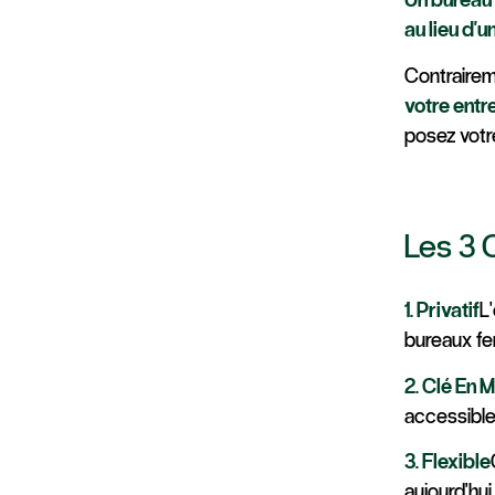
au lieu d'
Contrairem
votre entr
posez votre
Les 3 
1. Privatif
L
bureaux fer
2. Clé En 
accessibles
3. Flexible
aujourd'hu