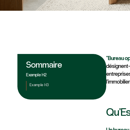
Amé
Bureau
et G
"Bureau opé
Sommaire
désignent-
entreprises
Example H2
l'immobilier
Example H3
Qu'Es
Un bureau 