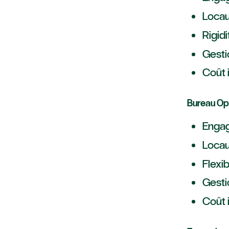
Locau
Rigidi
Gestio
Coût 
Bureau Op
Engag
Locau
Flexib
Gestio
Coût i