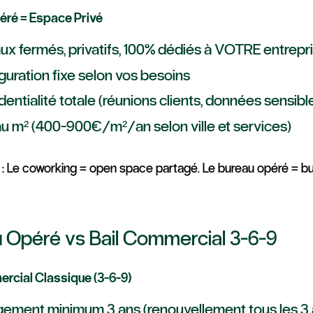
éré = Espace Privé
ux fermés, privatifs, 100% dédiés à VOTRE entrepr
guration fixe selon vos besoins
entialité totale (réunions clients, données sensibl
 au m² (400-900€/m²/an selon ville et services)
:
Le coworking = open space partagé. Le bureau opéré = bure
 Opéré vs Bail Commercial 3-6-9
rcial Classique (3-6-9)
ement minimum 3 ans (renouvellement tous les 3 