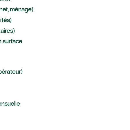
rnet, ménage)
ités)
aires)
n surface
pérateur)
mensuelle