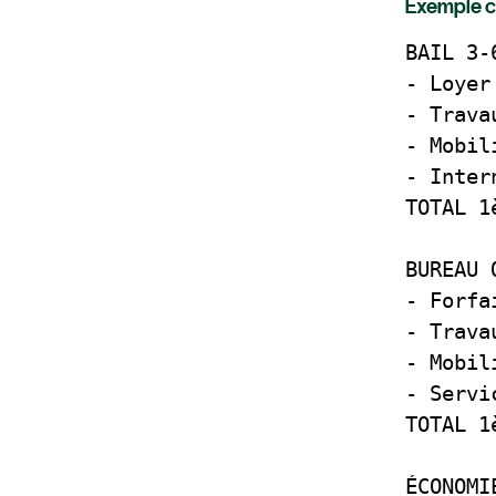
Exemple co
BAIL 3-
- Loyer
- Trava
- Mobil
- Inter
TOTAL 1
BUREAU 
- Forfa
- Trava
- Mobil
- Servi
TOTAL 1
ÉCONOMI