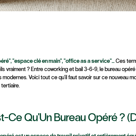
nagement & Matériaux
 Opéré : Définitio
uide Complet 2026
ré", "espace clé en main", "office as a service"...
Ces terme
ils vraiment ? Entre coworking et bail 3-6-9, le bureau opér
 modernes. Voici tout ce qu'il faut savoir sur ce nouveau mo
 tertiaire.
t-Ce Qu'Un Bureau Opéré ? (Dé
opéré est un espace de travail privatif et entièrement équ