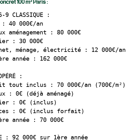
ncret 100 m² Paris :
6-9 CLASSIQUE :
 : 40 000€/an
ux aménagement : 80 000€
ier : 30 000€
net, ménage, électricité : 12 000€/an
ère année : 162 000€
OPÉRÉ :
it tout inclus : 70 000€/an (700€/m²)
ux : 0€ (déjà aménagé)
ier : 0€ (inclus)
ces : 0€ (inclus forfait)
ère année : 70 000€
E : 92 000€ sur 1ère année