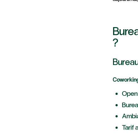
Burea
?
Bureau
Coworking
Open 
Burea
Ambia
Tarif