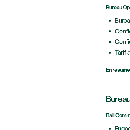
Bureau Op
Burea
Confi
Confid
Tarif
En résumé 
Bureau
Bail Comme
Engag