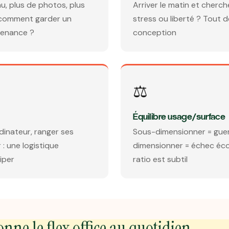
u, plus de photos, plus
Arriver le matin et cherche
: comment garder un
stress ou liberté ? Tout 
tenance ?
conception
⚖️
Équilibre usage/surface
dinateur, ranger ses
Sous-dimensionner = guer
 : une logistique
dimensionner = échec éc
iper
ratio est subtil
ne le flex office au quotidien