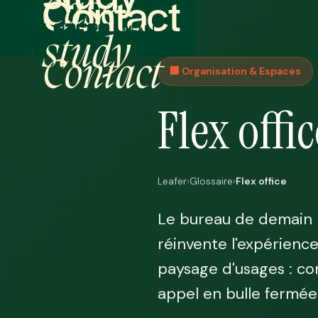
Contact
Case
MENU
study
FERMER
Contact
🏢 Organisation & Espaces
Flex offic
Leafer
›
Glossaire
›
Flex office
Le bureau de demain ne 
réinvente l'expérience
paysage d'usages : co
appel en bulle fermée.