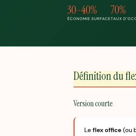
30-40%
70%
ÉCONOMIE SURFACE
TAUX D'OC
Définition du fle
Version courte
Le
flex office
(ou b