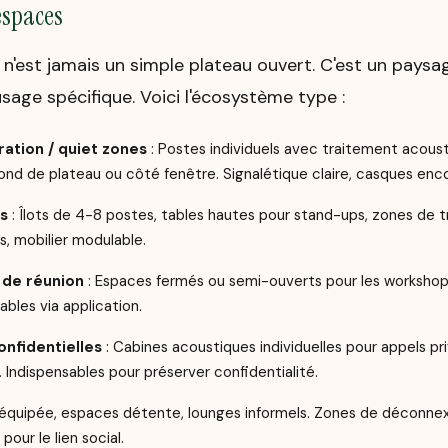
'espaces
 n'est jamais un simple plateau ouvert. C'est un paysa
age spécifique. Voici l'écosystème type :
ation / quiet zones
: Postes individuels avec traitement acoust
fond de plateau ou côté fenêtre. Signalétique claire, casques enc
fs
: Îlots de 4-8 postes, tables hautes pour stand-ups, zones de tr
s, mobilier modulable.
s de réunion
: Espaces fermés ou semi-ouverts pour les workshops
bles via application.
onfidentielles
: Cabines acoustiques individuelles pour appels pr
 Indispensables pour préserver confidentialité.
 équipée, espaces détente, lounges informels. Zones de déconnex
pour le lien social.